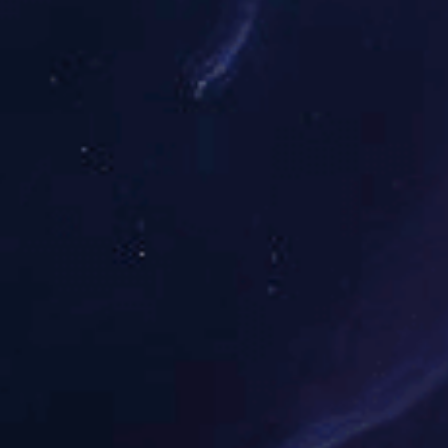
智能安防领域
信息发布系统
远程会议系统
LED屏幕
速通门系列
翼闸系列
动态人脸识别系统
双门转闸系列
平移闸系列
升降柱系列
巡更系列