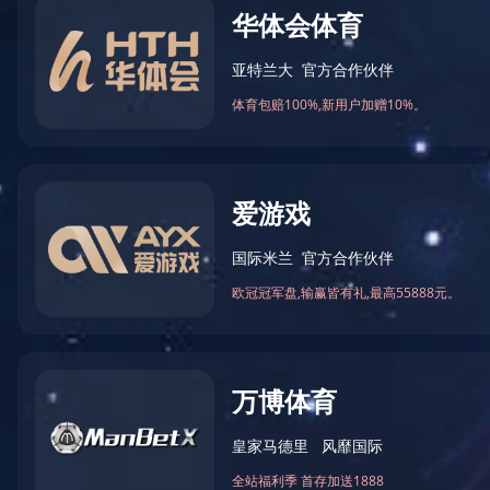
人才招聘
人才理念
招聘信息
联系我们
联系方式
在线留言

乐竞·体育-乐竞online（中国）
关于我们

公司简介
乐竞·体育
荣誉资质
产品中心

智能安防领域
信息发布系统
远程会议系统
LED显示屏
案例展示
新闻资讯

乐竞·体育
乐竞·体育-乐竞online（中国）
通知公告
服务中心

服务理念
售后服务
解决方案
人才招聘

人才理念
招聘信息
联系我们
