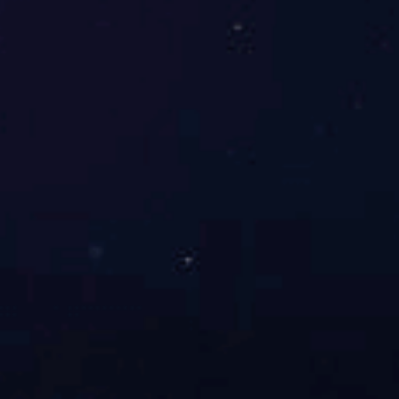
充电及开门？
数酒店的门锁了。相较于家庭用户自己安装的普通门锁，酒店安
，更换成安全系数更高的智能门锁。
次技术革新
不可或缺的重要一环，为人们生活提供了安全保障，深受关注和