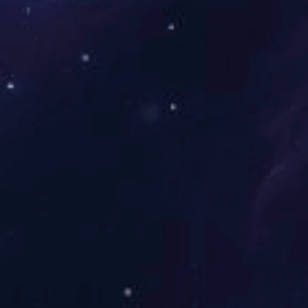
贵阳警察学院
→
上一页
1
2
...
4
下一页
10
2024-05
贵州省工地实名制项目