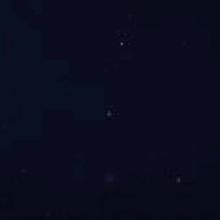
装的智能门锁给人一种很便捷、很安全的感受。当然，除了酒
青睐。